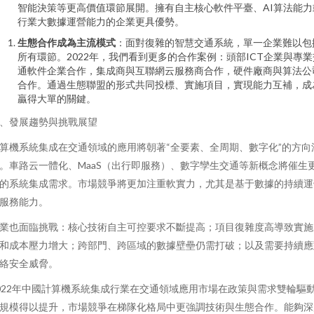
智能決策等更高價值環節展開。擁有自主核心軟件平臺、AI算法能力
行業大數據運營能力的企業更具優勢。
生態合作成為主流模式
：面對復雜的智慧交通系統，單一企業難以包
所有環節。2022年，我們看到更多的合作案例：頭部ICT企業與專業
通軟件企業合作，集成商與互聯網云服務商合作，硬件廠商與算法公
合作。通過生態聯盟的形式共同投標、實施項目，實現能力互補，成
贏得大單的關鍵。
、發展趨勢與挑戰展望
算機系統集成在交通領域的應用將朝著“全要素、全周期、數字化”的方向
。車路云一體化、MaaS（出行即服務）、數字孿生交通等新概念將催生
的系統集成需求。市場競爭將更加注重軟實力，尤其是基于數據的持續運
服務能力。
業也面臨挑戰：核心技術自主可控要求不斷提高；項目復雜度高導致實施
和成本壓力增大；跨部門、跨區域的數據壁壘仍需打破；以及需要持續應
絡安全威脅。
022年中國計算機系統集成行業在交通領域應用市場在政策與需求雙輪驅
規模得以提升，市場競爭在梯隊化格局中更強調技術與生態合作。能夠深