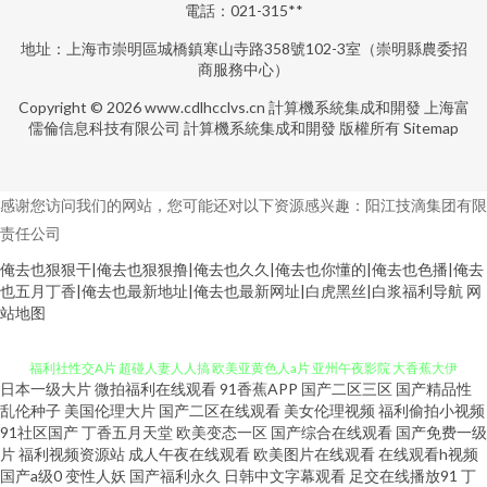
電話：021-315**
地址：上海市崇明區城橋鎮寒山寺路358號102-3室（崇明縣農委招
商服務中心）
Copyright © 2026
www.cdlhcclvs.cn
計算機系統集成和開發
上海富
儒倫信息科技有限公司
計算機系統集成和開發
版權所有
Sitemap
感谢您访问我们的网站，您可能还对以下资源感兴趣：阳江技滴集团有限
责任公司
俺去也狠狠干|俺去也狠狠撸|俺去也久久|俺去也你懂的|俺去也色播|俺去
也五月丁香|俺去也最新地址|俺去也最新网址|白虎黑丝|白浆福利导航
网
日韩成网 狠狠撸88 五月婷婷色情 51豆花今日福利 91丝袜稀缺资源 97日韩
站地图
福利社性交A片 超碰人妻人人搞 欧美亚黄色人a片 亚州午夜影院 大香蕉大伊
日本一级大片
微拍福利在线观看
91香蕉APP
国产二区三区
国产精品性
人 久草女同精品 日本私人影院 五月花综合网 变态AV另类 国产精品艹 另类综
乱伦种子
美国伦理大片
国产二区在线观看
美女伦理视频
福利偷拍小视频
91社区国产
丁香五月天堂
欧美变态一区
国产综合在线观看
国产免费一级
片
福利视频资源站
成人午夜在线观看
欧美图片在线观看
在线观看h视频
合图 欧洲色图MV 午夜激情AV 国产男女啪啪视频 日韩欧美有码另类 超碰照
国产a级0
变性人妖
国产福利永久
日韩中文字幕观看
足交在线播放91
丁