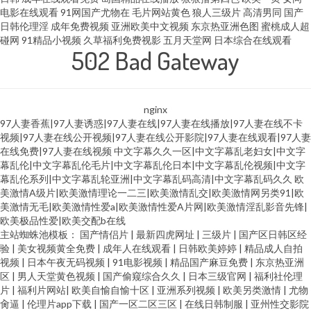
电影在线观看
91网国产尤物在
毛片网站黄色
狼人三级片
高清男同
国产
日韩伦理淫
成年免费视频
亚洲欧美中文视频
东京热亚洲色图
蜜桃成人超
碰网
91精品小视频
久草福利免费视影
五月天堂网
日本综合在线观看
502 Bad Gateway
nginx
97人妻香蕉|97人妻诱惑|97人妻在线|97人妻在线播放|97人妻在线不卡
视频|97人妻在线公开视频|97人妻在线公开影院|97人妻在线观看|97人妻
在线免费|97人妻在线视频
中文字幕久久一区|中文字幕乱老妇女|中文字
幕乱伦|中文字幕乱伦毛片|中文字幕乱伦日本|中文字幕乱伦视频|中文字
幕乱伦系列|中文字幕乱轮亚洲|中文字幕乱码高清|中文字幕乱码久久
欧
美激情A级片|欧美激情理论一二三|欧美激情乱交|欧美激情网另类91|欧
美激情无毛|欧美激情性爱a|欧美激情性爱A片网|欧美激情淫乱影音先锋|
欧美极品性爱|欧美交配b在线
主站蜘蛛池模板：
国产情侣片
|
最新四虎网址
|
三级片
|
国产区日韩区经
验
|
美女视频黄全免费
|
成年人在线观看
|
日韩欧美婷婷
|
精品成人自拍
视频
|
日本午夜无码视频
|
91电影视频
|
精品国产麻豆免费
|
东京热亚洲
区
|
男人天堂黄色视频
|
国产偷窥综合久久
|
日本三级官网
|
福利社伦理
片
|
福利片网站
|
欧美自愉自愉十区
|
亚洲系列视频
|
欧美另类激情
|
尤物
肏逼
|
伦理片app下载
|
国产一区二区三区
|
在线日韩制服
|
亚州性交影院