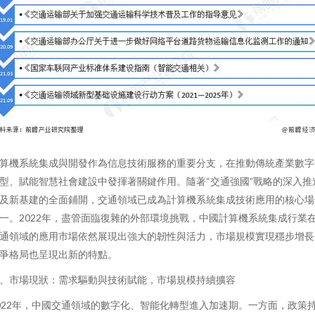
算機系統集成與開發作為信息技術服務的重要分支，在推動傳統產業數字
型、賦能智慧社會建設中發揮著關鍵作用。隨著“交通強國”戰略的深入推
及新基建的全面鋪開，交通領域已成為計算機系統集成技術應用的核心場
一。2022年，盡管面臨復雜的外部環境挑戰，中國計算機系統集成行業
通領域的應用市場依然展現出強大的韌性與活力，市場規模實現穩步增長
爭格局也呈現出新的特點。
、市場現狀：需求驅動與技術賦能，市場規模持續擴容
022年，中國交通領域的數字化、智能化轉型進入加速期。一方面，政策