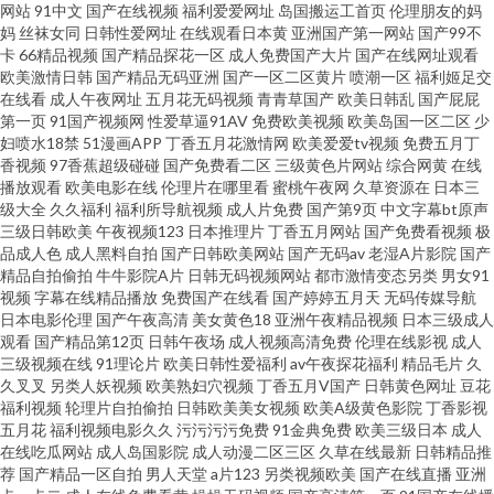
网站
91中文
国产在线视频
福利爱爱网址
岛国搬运工首页
伦理朋友的妈
妈
丝袜女同
日韩性爱网址
在线观看日本黄
亚洲国产第一网站
国产99不
视频久久 日韩有码网站 91高清视频在线 草草浮力院 精东A片 人妻精品二区
卡
66精品视频
国产精品探花一区
成人免费国产大片
国产在线网址观看
欧美激情日韩
国产精品无码亚洲
国产一区二区黄片
喷潮一区
福利姬足交
在线 91n免费在线 国产五六区在线 欧美激情一区 午夜激情A片 91熟女丝袜资
在线看
成人午夜网址
五月花无码视频
青青草国产
欧美日韩乱
国产屁屁
第一页
91国产视频网
性爱草逼91AV
免费欧美视频
欧美岛国一区二区
少
妇喷水18禁
51漫画APP
丁香五月花激情网
欧美爱爱tv视频
免费五月丁
源 东京热AV网站 伦理资源站av 深夜视频网站 91夫妻论坛视频 国产视频官网
香视频
97香蕉超级碰碰
国产免费看二区
三级黄色片网站
综合网黄
在线
播放观看
欧美电影在线
伦理片在哪里看
蜜桃午夜网
久草资源在
日本三
91 日韩视频XXXX 91好图推荐 成人视频伊人 久草亲人网 人人超超碰 亚洲一
级大全
久久福利
福利所导航视频
成人片免费
国产第9页
中文字幕bt原声
三级日韩欧美
午夜视频123
日本推理片
丁香五月网站
国产免费看视频
极
品成人色
成人黑料自拍
国产日韩欧美网站
国产无码av
老湿A片影院
国产
卡久173 超碰97A片 精品东方美女AV 少妇精彩一区二区 97亚洲涩 国产探花
精品自拍偷拍
牛牛影院A片
日韩无码视频网站
都市激情变态另类
男女91
视频
字幕在线精品播放
免费国产在线看
国产婷婷五月天
无码传媒导航
传媒 日韩三级在线网址 91豆花吃瓜视频 成人天堂网 久草老司机 日韩成人在
日本电影伦理
国产午夜高清
美女黄色18
亚洲午夜精品视频
日本三级成人
观看
国产精品第12页
日韩午夜场
成人视频高清免费
伦理在线影视
成人
三级视频在线
91理论片
欧美日韩性爱福利
av午夜探花福利
精品毛片
久
线网站 91爱豆美女视频 欧亚一本视频
久叉叉
另类人妖视频
欧美熟妇穴视频
丁香五月V国产
日韩黄色网址
豆花
福利视频
轮理片自拍偷拍
日韩欧美美女视频
欧美A级黄色影院
丁香影视
五月花
福利视频电影久久
污污污污免费
91金典免费
欧美三级日本
成人
在线吃瓜网站
成人岛国影院
成人动漫二区三区
久草在线最新
日韩精品推
荐
国产精品一区自拍
男人天堂
a片123
另类视频欧美
国产在线直播
亚洲