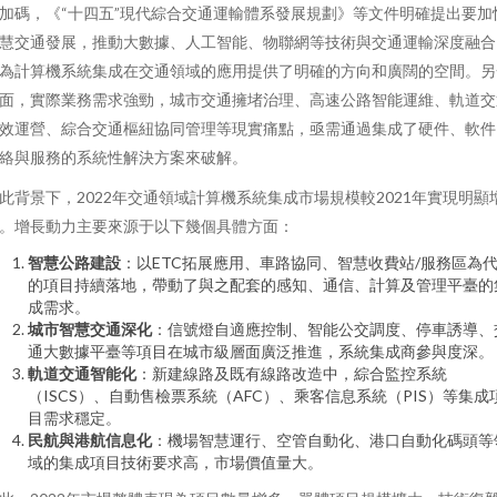
加碼，《“十四五”現代綜合交通運輸體系發展規劃》等文件明確提出要加
慧交通發展，推動大數據、人工智能、物聯網等技術與交通運輸深度融合
為計算機系統集成在交通領域的應用提供了明確的方向和廣闊的空間。另
面，實際業務需求強勁，城市交通擁堵治理、高速公路智能運維、軌道交
效運營、綜合交通樞紐協同管理等現實痛點，亟需通過集成了硬件、軟件
絡與服務的系統性解決方案來破解。
此背景下，2022年交通領域計算機系統集成市場規模較2021年實現明顯
。增長動力主要來源于以下幾個具體方面：
智慧公路建設
：以ETC拓展應用、車路協同、智慧收費站/服務區為
的項目持續落地，帶動了與之配套的感知、通信、計算及管理平臺的
成需求。
城市智慧交通深化
：信號燈自適應控制、智能公交調度、停車誘導、
通大數據平臺等項目在城市級層面廣泛推進，系統集成商參與度深。
軌道交通智能化
：新建線路及既有線路改造中，綜合監控系統
（ISCS）、自動售檢票系統（AFC）、乘客信息系統（PIS）等集成
目需求穩定。
民航與港航信息化
：機場智慧運行、空管自動化、港口自動化碼頭等
域的集成項目技術要求高，市場價值量大。