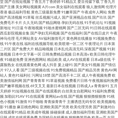
堂
国产在线短视频
丁香五月丁香婷婷
91精品又
爱豆传媒下载
丁香九月
国产主播
美女网站视频黄
A片com
美女福利在线观看
狼人激情网
伦理片
香港
极品福利导航
黄色三级最新免费
91嫩草国产
午夜成年人网站
免费
国产高清视频
91草莓
丝瓜视频污成人
国产亚洲视品在线
国产玖玖
国产
免费毛不卡片
久久无码
国产精品网络
孕妇无码在线
91手机论坛
91视频
新地址
91日逼
午夜啪视频
91啪水蜜桃网
国产二区无码
91日韩在线观看
西瓜影院视频全集
国产孕妇无码视频
国产在线福利
国产在线日皮片
午夜
神马伦理
毛片网站美女
AV福利激情毛片
黄色网在线播放
91视频免费在
线
91午夜在线
福利在线视频导航
欧美喷潮一区二区
午夜理论片
日本第
二片区
国产免费大片
精品呦视频
日本乱伦高清无码
深夜国产视频
91刺
激视频
日本中文字幕一区
日韩免费精品视频
日本高清v
欧美日韩伦理午
夜
91碰超免费
亚洲色图网站
精品欧美
成人AV在线观看
日本a级在线
干
露脸熟女
在线观看黄色网
成人抖音
爰上碰91
国产美女91视频
国产情侣
片
97人人看
国产三级视频在线
91免费视频精品
国产精品另类
黄色AV网
站人
黄色91福利社
污网址18禁
国产高清不卡二区
成人午夜视频免费
欧
美激情福利网
国产青青青草
91草逼视频
免费看片日韩
午夜视频福利免费
国产嫩草视频在线
69叉叉叉
最新日本在线视频
日韩成人a
青青操91
五月
天婷婷
91短视频在线
国产在线观看的
白丝美女自慰网站
91福利免费视
频
加勒比91AV
91在线观看
黄网站av在线
国产视频
狠狠擼狠狠擼
91桃
色小视频
91激情
91干啪啪
青青操青青干
主播诱惑无码专区
欧美视频电
影
91播放
麻豆桃色网站
亚洲欧美国产另类
欧美伦理另类
国产刺激对白
在线观看91精品
欧美成年视频
操碰操揉
成人微拍福利导航
亚洲欧美国产
日韩
成年在线观看免费
岛国精品在线播放
狠狠撸第四色
欧美一页
女同