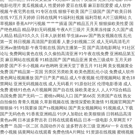
电影伦理片
黄瓜视频成人
性爱婷婷
爱豆在线看
麻豆影院爱爱
成人软件
婷婷成人 国内艹艹 黄色成人论坛 91色交 东京热无码中文网 激情五月天色色
视频
午夜宅男在线
91专区在线
狠狠干欧美
国产三级国产
国产欧美日韩
在线
97五月天婷婷
日韩在线网
91福利社视频
福利导航
A片三级网站
久
草视频8
香蕉APP污视频
艹艹艹插逼
国产精品五月天
狠狠操欧美性爱
国
欧美成人日韩中文 日韩视频区 91视频免费网站 抖阴蜜桃免费 福利影院2P 无
产绝色精品
精品孕妇无码视频
午夜A片三级片
天美果冻传媒
久久国产成
人精品
精品93久久久
日本人妖射精
学生妹avav
国产熟女视频在线
乱伦
码官网三级哦 91黄在线看 导航色AVVV 久艹视屏 久久草草爱 精品在线日本有
第一页
韩日视频
高清国产剧观看
人妻少妇视频二区
成人无码高清毛片
亚洲av激情电影
午夜导航在线
国内主播第一页
国产高清电影网址
91社区
论坛
免费网站黄色在线
久久偷拍高清亚洲
91午夜在线免费
亚洲精品第五
码 午夜福利成人AV 成人免费频道 欧美性爱bb 婷婷自拍网 97超碰免费人妻 丰
页
麻豆网站在线观看
91精选国产
国产精品亚洲
黄色三级成年
五月天婷
婷爱
国产不卡小视频
AV色哟哟
亚洲天堂丁香五月
91社网
美女视频黄全
满熟妇乱子另类 美女主播自慰 日韩一区 最新91网址 超碰自拍99 97色色中文
免费
国产精品第一页国
另类区另类欧美
欧美色图乱伦小说
免费成人软件
黄色网址视频播放
国产日产美产精品
成人午夜视频
伦理视频网站
黄色18
禁网站
亚洲无码视频在线
成人无码看片
91原创社区
伦理电影香港
成人
字幕 精品豆花 日韩欧美黄黄色 91c在线观看 草比视频官网 黄色网网址 欧洲
免费
蜜桃91色色
A片视频网
国产自在线
操欧美老女人
人人97综合精品
岛国免费
国产无码一二
蜜桃tv网站入口
国产第66页
另类国产在线
熟女
传媒AV网 午夜精品久久99 99操我 国产精品官网 日韩精品色色 AV狼人 国内
自拍偷拍
青青久视频
久草新视频在线
激情深爱欧美激情
91视频官网国产
狠狠操-91
91我要操
国产ts视频网站
国产美女视频网站
91视频成人下载
国产无码色色
91香蕉亚洲精品
91伊人加勒比
欧美狠狠插
日韩精品高清
久精品 日韩在线一二 中文字幕六区 变态另类导航 韩国精品一二三 欧亚性爱
黄色av网
日本波多野吉衣
日韩在线观看精品
日本一级电影
久草网页
97
免费艹
岛国一区二区
岛国动作片在
波多野吉衣三级
亚洲AV一卡
在线免
香蕉视频 91诱惑 精品国产区久久 少妇后入中出 91资源网址 福利视频久 狼友
费小视频
搞黄网站在线观看
免费色情A片网扯
91资源在线视频
蜜桃视频