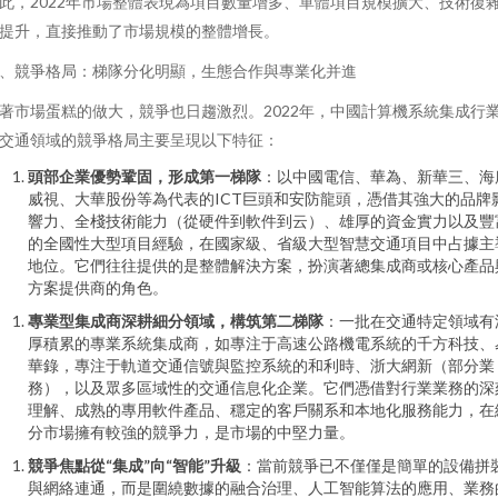
此，2022年市場整體表現為項目數量增多、單體項目規模擴大、技術復
提升，直接推動了市場規模的整體增長。
、競爭格局：梯隊分化明顯，生態合作與專業化并進
著市場蛋糕的做大，競爭也日趨激烈。2022年，中國計算機系統集成行
交通領域的競爭格局主要呈現以下特征：
頭部企業優勢鞏固，形成第一梯隊
：以中國電信、華為、新華三、海
威視、大華股份等為代表的ICT巨頭和安防龍頭，憑借其強大的品牌
響力、全棧技術能力（從硬件到軟件到云）、雄厚的資金實力以及豐
的全國性大型項目經驗，在國家級、省級大型智慧交通項目中占據主
地位。它們往往提供的是整體解決方案，扮演著總集成商或核心產品
方案提供商的角色。
專業型集成商深耕細分領域，構筑第二梯隊
：一批在交通特定領域有
厚積累的專業系統集成商，如專注于高速公路機電系統的千方科技、
華錄，專注于軌道交通信號與監控系統的和利時、浙大網新（部分業
務），以及眾多區域性的交通信息化企業。它們憑借對行業業務的深
理解、成熟的專用軟件產品、穩定的客戶關系和本地化服務能力，在
分市場擁有較強的競爭力，是市場的中堅力量。
競爭焦點從“集成”向“智能”升級
：當前競爭已不僅僅是簡單的設備拼
與網絡連通，而是圍繞數據的融合治理、人工智能算法的應用、業務