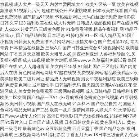
放视频
成人大片一级天天
内射性爱网址大全
欧美社区第一页
欧美在线视
频播放
91视频污污污
超碰在线公开
AV蜜桃吃瓜
日本欧美在线看
国产精
选免费视频
国产精品91视频
69热最新网址
无码白丝强行免费
激情影院
日韩
久草123
福利欧美在线
成人片无码
日韩成人极品视频
国产在线诱惑
乱人xxxxx
超黄无码
三级黄色图片
91免费看视频
精品午夜福利网
精品亚
洲成a人
国产精品萌白酱
日本理论
91操电影
91一区
成人精品无
91国产
小视频
日韩美女免费直播
A片网站网址
激情文学色
国产主播第37页
青久
青青
日本精品在线播放
三级A片
国产日韩亚洲综合
91短视频网站
欧美骚
网站
丁香五月天亚洲
欧美大粗吊人妖
深夜福利亚洲
人兽福利导航
91叉
叉操小骚逼
成人18视频
欧美大鸡吧
草逼wwww
久草福利免费试看
岛国
国产在线
91人人超碰青青
美女白丝18禁
91肏比
国产三区电影
国产内射
后入在线
黄色网址网站网址
97超在线视
免费视频网站
精品欧美精品v
欧
美操碰
欧美二级片网址
精品成人无码视频
男女午夜福利影院
欧美三级电
影
免费黄色网址
成年版快手
日韩福利无码
四虎四房
亚洲AV在线豆花
亚
洲区成人
美女黄片免费观看
三级网站视频网
成人日韩精品
日韩福利专区
欧美二区女同
国产精品一区91
小x导航福利
免费黄色在线视频
91原创视
频
欧美日韩小视频
国产成人在线无码
91黑料不
国产极品自拍
岛国最大
色网站
精品无码国产二品
欧美一及片
激情网婷婷
人妖大片
91天堂影视
国产www
成年人伦理片
高清日韩电影
国产尤物视频在线
超碰福利97视
屏
91看片入口
日本国产成人视频
日本日韩欧美在线
黄色资料入口
黄色
网三级毛片
最新黄色av
麻豆影院免费
五月天堂丁香
国产精品水多
福利
所导航
三级视频网站J
51福利影院
丁香五月天av
18日本三级全黄
乱伦天