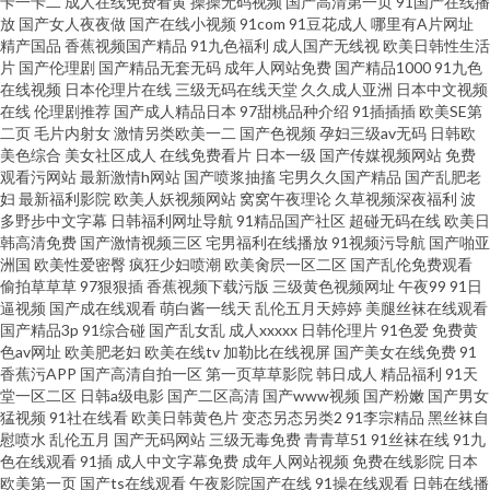
卡一卡二
成人在线免费看黄
操操无码视频
国产高清第一页
91国产在线播
放
国产女人夜夜做
国产在线小视频
91com
91豆花成人
哪里有A片网址
精产国品
香蕉视频国产精品
91九色福利
成人国产无线视
欧美日韩性生活
片
国产伦理剧
国产精品无套无码
成年人网站免费
国产精品1000
91九色
在线视频
日本伦理片在线
三级无码在线天堂
久久成人亚洲
日本中文视频
在线
伦理剧推荐
国产成人精品日本
97甜桃品种介绍
91插插插
欧美SE第
二页
毛片内射女
激情另类欧美一二
国产色视频
孕妇三级av无码
日韩欧
美色综合
美女社区成人
在线免费看片
日本一级
国产传媒视频网站
免费
观看污网站
最新激情h网站
国产喷浆抽搐
宅男久久国产精品
国产乱肥老
妇
最新福利影院
欧美人妖视频网站
窝窝午夜理论
久草视频深夜福利
波
多野步中文字幕
日韩福利网址导航
91精品国产社区
超碰无码在线
欧美日
韩高清免费
国产激情视频三区
宅男福利在线播放
91视频污导航
国产啪亚
洲国
欧美性爱密臀
疯狂少妇喷潮
欧美肏屄一区二区
国产乱伦免费观看
偷拍草草草
97狠狠插
香蕉视频下载污版
三级黄色视频网址
午夜99
91日
逼视频
国产成在线观看
萌白酱一线天
乱伦五月天婷婷
美腿丝袜在线观看
国产精品3p
91综合碰
国产乱女乱
成人xxxxx
日韩伦理片
91色爱
免费黄
色av网址
欧美肥老妇
欧美在线tv
加勒比在线视屏
国产美女在线免费
91
香蕉污APP
国产高清自拍一区
第一页草草影院
韩日成人
精品福利
91天
堂一区二区
日韩a级电影
国产二区高清
国产www视频
国产粉嫩
国产男女
猛视频
91社在线看
欧美日韩黄色片
变态另态另类2
91李宗精品
黑丝袜自
慰喷水
乱伦五月
国产无码网站
三级无毒免费
青青草51
91丝袜在线
91九
色在线观看
91插
成人中文字幕免费
成年人网站视频
免费在线影院
日本
欧美第一页
国产ts在线观看
午夜影院国产在线
91操在线观看
日韩在线播