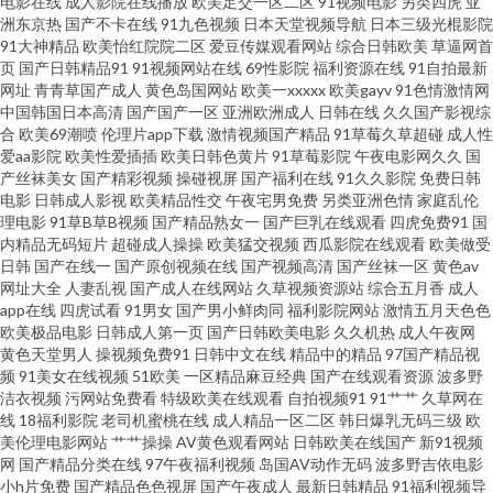
电影在线
成人影院在线播放
欧美足交一区二区
91视频电影
另类四虎
亚
洲东京热
国产不卡在线
91九色视频
日本天堂视频导航
日本三级光棍影院
深夜天堂导航 亚洲成人A片 91蜜桃黑人人妻 肏逼123 久热中文字幕 操碰视频
91大神精品
欧美怡红院院二区
爱豆传媒观看网站
综合日韩欧美
草逼网首
页
国产日韩精品91
91视频网站在线
69性影院
福利资源在线
91自拍最新
国产精品玫玖玖玖 国产影院 在线播放91 福利电影午夜AV 亚洲女操逼网 91亚
网址
青青草国产成人
黄色岛国网站
欧美一xxxxx
欧美gayv
91色情激情网
中国韩国日本高清
国产国产一区
亚洲欧洲成人
日韩在线
久久国产影视综
合
欧美69潮喷
伦理片app下载
激情视频国产精品
91草莓久草超碰
成人性
洲资源站 超碰碰日日操 国产福利久久精品 加勒比91在线 人人变态另类av 亚
爱aa影院
欧美性爱插插
欧美日韩色黄片
91草莓影院
午夜电影网久久
国
产丝袜美女
国产精彩视频
操碰视屏
国产福利在线
91久久影院
免费日韩
洲AV黄色网址 91福利社区 ab片免费观看 天天玩夜夜操 91超碰青青 变态另类
电影
日韩成人影视
欧美精品性交
午夜宅男免费
另类亚洲色情
家庭乱伦
理电影
91草B草B视频
国产精品熟女一
国产巨乳在线观看
四虎免费91
国
内精品无码短片
超碰成人操操
欧美猛交视频
西瓜影院在线观看
欧美做受
网站 福利淫导航 户外露出在线观看 男人影音黄总在线 日韩A片性爱网站 婷婷
日韩
国产在线一
国产原创视频在线
国产视频高清
国产丝袜一区
黄色av
网址大全
人妻乱视
国产成人在线网站
久草视频资源站
综合五月香
成人
碰碰 69撸大师 久草福利在线 日本性视频 五月福利社区 午夜国产色色AV 国产
app在线
四虎试看
91男女
国产男小鲜肉同
福利影院网站
激情五月天色色
欧美极品电影
日韩成人第一页
国产日韩欧美电影
久久机热
成人午夜网
黄色天堂男人
操视频免费91
日韩中文在线
精品中的精品
97国产精品视
综合18P 欧美成a 天天操屄 91大片免费看 99视频资源总站 超碰自拍人人 红桃
频
91美女在线视频
51欧美
一区精品麻豆经典
国产在线观看资源
波多野
洁衣视频
污网站免费看
特级欧美在线观看
自拍视频91
91艹艹
久草网在
伦理影院 老司机桃花网 男人的天堂a爽 青娱乐老司机福利 午夜少妇片 51社区
线
18福利影院
老司机蜜桃在线
成人精品一区二区
韩日爆乳无码三级
欧
美伦理电影网站
艹艹操操
AV黄色观看网站
日韩欧美在线国产
新91视频
网
国产精品分类在线
97午夜福利视频
岛国AV动作无码
波多野吉依电影
精品视频 91资源总站 俺来也色精工厂 国产乱码一区在线 国产天天操天天干
小h片免费
国产精品色色视屏
国产午夜成人
最新日韩精品
91福利视频导