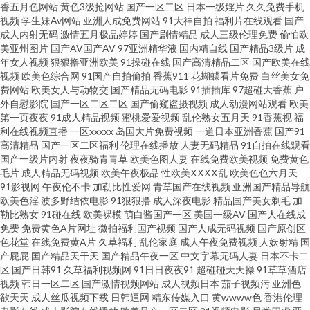
香五月色网站
黄色3级抢网站
国产一区二区
日本一级婬片
久久免费手机
片97导航 韩国ts伪娘自慰 欧洲综合色图 亚洲欧美专区 97资源总站 美女91视
视频
学生妹Av网站
亚洲人成免费网站
91大神自拍
福利片在线观看
国产
成人内射无码
激情五月极品婷婷
国产剧情精品
成人三级伦理免费
偷怕欧
美亚州图片
国产AV国产AV
97亚洲精华液
国内精自线
国产精品3级片
成
频网站 日本综合色网 午夜深夜福利 岛国搬运最新网址 欧州包情成人一区 午
年女人视频
狠狠撸亚洲欧美
91操碰在线
国产高清精品二区
国产欧美在线
视频
欧美色综合网
91国产自拍偷拍
香蕉911
花蝴蝶看片免费
白丝美女免
夜熟女福利网 91色蝌蚪导航 九一视频入口 日本中文字幕A片 69成人在线 91
费网站
欧美女人与动物交
国产精品无码电影
91插插库
97超碰大香蕉
户
外自慰影院
国产一区二区二区
国产偷窥盗摄视频
成人动漫网站观看
欧美
第一页夜夜
91成人精品视频
蜜桃爱爱视频
乱伦熟女五月天
91香蕉视
福
视频新地址 AV按摩影院 成人日韩亚洲欧美 午夜福利老司机 91传媒综合网 韩
利在线视频直播
一区xxxxx
岛国大片免费视频
一道日本亚洲香蕉
国产91
高清精品
国产一区二区福利
伦理在线播放
人妻无码精品
91自拍在线观看
欧美日久 白丝啪啪 91aiai 白洁福利视频 大香蕉伊人青青 韩日中文三级在线
国产一级片内射
夜夜骑青青草
欧美色图人妻
在线免费欧美视频
免费黄色
毛片
成人精品无码视频
欧美午夜极品
性欧美ⅩⅩⅩⅩ乱
欧美色色六月天
91影视网
午夜伦不卡
加勒比性爱网
青草国产在线视频
亚洲国产精品导航
九一福利区 欧美成人AB 人人操91 日韩国产久久 国产在线A秀秀 亚洲伪娘av
欧美色淫
波多野结依电影
91狠狠撸
成人深夜电影
精品国产美女剃毛
加
勒比熟女
91碰在线
欧美裸模
萌白酱国产一区
美国一级AV
国产人在线成
网站 99这里精品 岛国电影网 激情另类春色 91在线观看原创 91蜜桃黑人人妻
免费
免费黄色A片网址
微拍福利国产视频
国产人成无码视频
国产原创区
色花堂
在线免费黄A片
久草福利
乱伦家庭
成人午夜免费视频
人妖射精
国
产屁屁
国产精品天干天
国产精品午夜一区
中文字幕无码人妻
日本不卡二
伊人黃色毛片 老湿机视频网站 国产精品欧美区 国产系列WWW 日韩免看一
区
国产日韩91
久草福利视频网
91日日夜夜91
超碰碰天天操
91草草酒店
视频
韩日一区二区
国产激情视频网站
成人视频日本
茄子视频污
亚洲色
级a 伊人三级网 91探花在线 肏屄视频电影 黑丝系列影音先锋 欧美人妖网址
欲天天
成人丝瓜视频下载
日韩逼网
精东传媒入口
黄wwww色
香港伦理