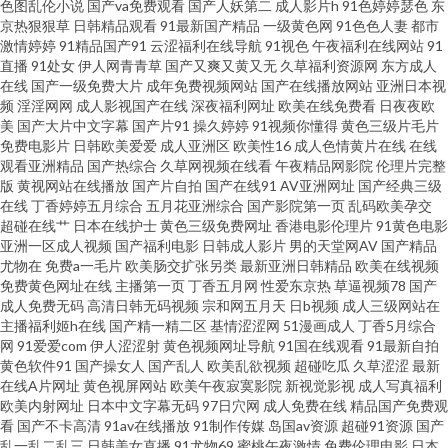
色图乱伦小说
国产va免费观看
国产人妖第二
成人影片h
91色婷婷瑟色
东
京热狠狠草
日韩精品观看
91最新国产精品
一级黄色网
91色色人妻
都市
全 国产福利在线观看 老司机午夜精品 日韩三级片免费看 在线观看91站 97资
激情婷婷
91精品国产91
云涩福利在线导航
91视色
午夜福利在线网站
91
直播
91处女
伊人网青青草
国产又爽又黄又无
久草福利资源网
东方成人
源总站 东京热床豆 九九热这里只 欧美日韩啪啪 三级香蕉视频 丰满人妻中出
在线
国产一级免费大片
成年免费视频网站
国产在线播放网站
亚洲日本视
频
淫淫网网
成人影视国产在线
深夜福利网址
欧美在线免费看
日夜夜欧
美
国产大片中文字幕
国产片91
操久婷婷
91视频你懂得
黄色三级片毛片
网址 美女超碰 日韩精品国产欧美 亚洲av含羞草 91精品视频一区 www99艹 黄
免费电影片
日韩欧美爱爱
成人亚洲区
欧美性16
成人色情黄片在线
在线
观看亚洲精品
国产热综合
久草网视频在线看
午夜精品网影院
伦理片完整
色成人论坛 美女青娱乐91 日韩A级视屏 69大伊人 草莓视屏av 国产精品三级
版
黄视网站在线播放
国产片自拍
国产在线91
AV亚洲网址
国产经典三级
在线
丁香婷婷五月综合
五月花亚洲综合
国产影院第一页
乱码欧美孕交
超碰在线艹
日本在线护士
黄色三级免费网址
香港电影伦理片
91黄色电影
片 欧美成人日韩中文 五月丁香基地av 91se白浆 波多野衣五级片 精品国产九
亚洲一区成人视频
国产福利电影
日韩成人影片
男的天堂网AV
国产精品
尤物在
免费a一毛片
欧美肠交扩张另类
最新亚洲日韩精品
欧美在线视频
九九 欧美波霸OL 五月天色图 91炮图在线播放 超碰激情人妻在线 韩国操逼网
免费黄色网址在线
主播第一页
丁香五月网
性爱东京热
草逼视频78
国产
成人免费无码
高清日韩无码视频
宗和网五月天
日b视频
成人三级网站在
主播福利姬h在线
国产精一精二区
基情涩涩网
51漫画成人
丁香5月综合
美女探花综合 日韩三级片123 影音先锋鲁鲁 97超碰伊人 大香蕉福利社 黑丝
网
91爱爱com
伊人涩涩射
黄色视频网址导航
91国在线观看
91最新自拍
黄色软件91
国产操女人
国产乱人
欧美乱欲视频
超碰吃瓜
久草涩涩
最新
网址 欧美午夜www 午夜超碰 99福利 精东影业蜜桃91 欧美久久综合伊人 午夜
在线A片网址
黄色视屏网站
欧美午夜寂寞影院
新视觉影视
成人写真福利
欧美内射网址
日本中文字幕无码
97日穴网
成人免费在线
精品国产免费观
看
国产不卡高清
91av在线播放
91制作传媒
岛国av资源
超碰91资源
国产
福利wwww 国产18页 97色se 国产日韩欧美初夜 蜜芽自拍网 亚洲另类色情 97
乱一乱二乱三
日韩美女直播
91尤物69
蜜桃午夜激情
免费伦理电影
日本