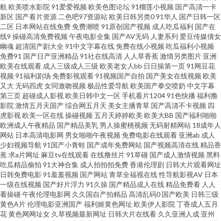
航
欧美喷水影院
91爱爱视频
欧美色图论坛
91榴莲小视频
国产高清一卡
日本不卡成人 熟女Av 亚洲无码福利社 日本高潮视频 草草黄色在线 东京热麻
新区
国产看片资源
二色吧97资源站
欧美日韩另类0
91华人
国产日韩一区
二区
日本网站在线免费
免费潮喷
91原创国产视频
成人吃瓜福利
国产在
线9
操碰高清免费视频
午夜电影全集
国产AV无码
人妻系列
爱豆传媒倩女
豆 黄色www91 另类欧美人l 日屄导航 亚洲超碰自拍 91高跟白丝入口 成人久
幽魂
超清国产剧大全
91中文字幕在线
免费在线小视频
吃瓜福利小视频
免费91
国产日产亚洲精品
91社在线高清
人人草香蕉
激情另类图片
亚洲
草 韩国操逼大片 日韩色情无码 亚洲变态另类 91经典三级 AV伦理福利篇 超碰
欧美在线观看
成人三级成人三级
欧美老女人bb
日日操第一页
91网豆花
视频
91福利剧场
免费影视观看
91视频国产自拍
国产美女在线视频
欧美
又大
无码四虎
女同激吻视频
极品性爱导航
欧美国产拳交喷奶
中文字幕
激情官网 欧美setu 白丝自慰网站91 极品视频久久青草 日韩av线路 91爱爱视
第三页
超碰成人影视
欧美日韩中文一区
手机看片1204
91色快播
福利撸
影院
激情五月天国产
综合网五月天
美女主播青草
国产高清不卡视频
四
频 A级片导航 都市激情色色 九一传媒mv 日韩综合色 亚洲97在线视频 wwww
虎影视
欧美一区在线
操碰视频
五月天婷婷欧美
欧美大BB
国产福利啪啪
欧洲成人午夜精品
国产精品美乳
男人操蜜桃视频
无码射精网站
18成年人
网站
日本高清电影网
男女啪啪午夜视频
免费电影在线观看
亚洲ab
成人
日本 国产91丝袜在 久艹视屏 欧美色图色色 日韩欧美中文自拍 影音无码Av网
少妇视频导航
91国产小青蛙
国产成年免费网站
国产视频高清在线
精品香
蕉
求a片网址
麻豆tv在线观看
在线撸丝片
91草碰
国产成人激情视频
黑料
91午夜福利影院 成人午夜影院 久久大香蕉天堂 人妻福利导航 午夜福利456
吃瓜精品偷拍
91大神合集
成人拍拍拍免费
香港伦理剧
日韩大片观看网址
日韩免费电影
91羞羞视频
国产网站
青草全福视在线
性导航影视AV
日本
一级在线视频
国产好片浮力
91久操
国产精品成人在线
精品免费看
人人
91国产首业 wwww日本 豆花导航福利 玖玖爽A 天天日狠狠干 91视频第十页
看操碰
午夜伦理电影网
久久国自产拍精品
高清乱码0
国产欧美
日韩三级
黄色A片
伦理电影亚洲国产
福利姬黄色网址
欧美伊人影院
丁香成人五月
成人浮力影院 狠狠狠日 欧美性图ppp 日韩中文欧美网 综合avav 91性爱视频大
花
黄色网网址女
久草视频最新网址
日韩大片在线看
久久亚洲人成
亚州