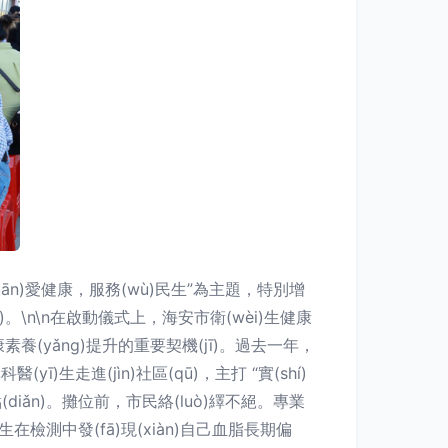
uān)愛健康，服務(wù)民生”為主題，特別增
)。\n\n在啟動儀式上，海安市衛(wèi)生健康
康素養(yǎng)提升的重要契機(jī)。過去一年，
ī)生走進(jìn)社區(qū)，主打 “實(shí)
點(diǎn)。攤位前，市民絡(luò)繹不絕。專業
在檢測中發(fā)現(xiàn)自己血脂長期偏