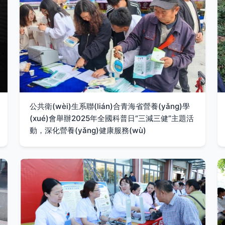
公共衛(wèi)生系聯(lián)合青海省營養(yǎng)學
(xué)會舉辦2025年全國科普日“三減三健”主題活
動，深化營養(yǎng)健康服務(wù)