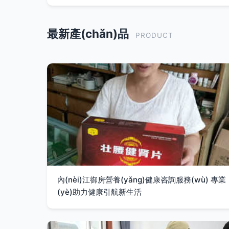
最新產(chǎn)品
PRODUCT
內(nèi)江御房營養(yǎng)健康咨詢服務(wù) 專業
(yè)助力健康引航新生活