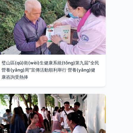
璧山區(qū)衛(wèi)生健康系統(tǒng)第九屆“全民
營養(yǎng)周”宣傳活動順利舉行 營養(yǎng)健
康咨詢受熱捧