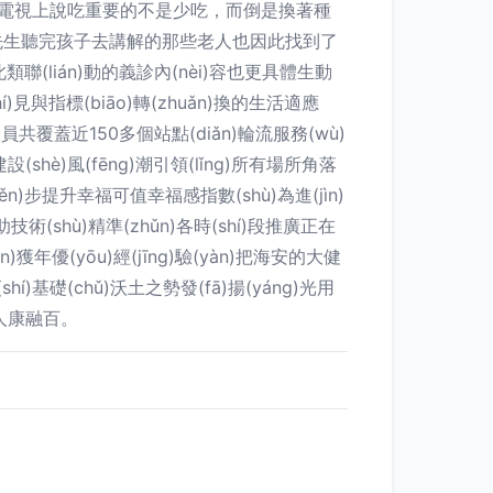
天看電視上說吃重要的不是少吃，而倒是換著種
奶跟先生聽完孩子去講解的那些老人也因此找到了
聯(lián)動的義診內(nèi)容也更具體生動
)見與指標(biāo)轉(zhuǎn)換的生活適應
動員共覆蓋近150多個站點(diǎn)輪流服務(wù)
)風(fēng)潮引領(lǐng)所有場所角落
步提升幸福可值幸福感指數(shù)為進(jìn)
shù)精準(zhǔn)各時(shí)段推廣正在
獲年優(yōu)經(jīng)驗(yàn)把海安的大健
hí)基礎(chǔ)沃土之勢發(fā)揚(yáng)光用
行人康融百。