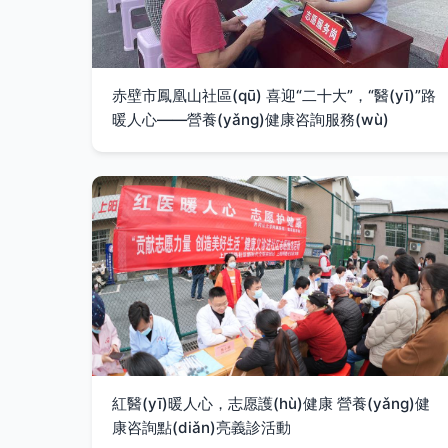
赤壁市鳳凰山社區(qū) 喜迎“二十大”，“醫(yī)”路
暖人心——營養(yǎng)健康咨詢服務(wù)
紅醫(yī)暖人心，志愿護(hù)健康 營養(yǎng)健
康咨詢點(diǎn)亮義診活動