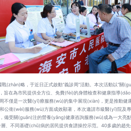
國戰(zhàn)略，于近日正式啟動“義診周”活動。本次活動以“關(g
)板塊，旨在為市民提供全方位、免費(fèi)的身體檢查和健康指導(dǎo
義診周不僅是一次醫(yī)療服務(wù)的集中展現(xiàn)，更是推動健
蓋和公衛(wèi)服務(wù)方面成效顯著，本次邀請市級醫(yī)院及專科醫(y
n期間，備受關(guān)注的營養(yǎng)健康咨詢服務(wù)成為一大亮
不同年齡層、不同基礎(chǔ)病的居民提供食譜操控示范。40多歲的趙先生