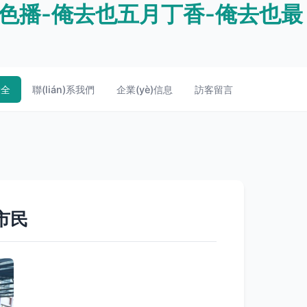
色播-俺去也五月丁香-俺去也最
大全
聯(lián)系我們
企業(yè)信息
訪客留言
市民