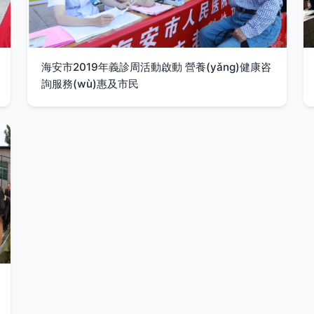
海安市2019年義診周活動啟動 營養(yǎng)健康咨
詢服務(wù)惠及市民