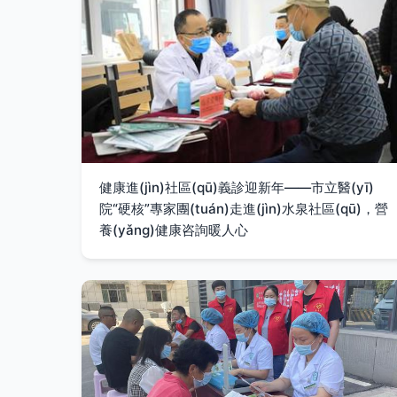
健康進(jìn)社區(qū)義診迎新年——市立醫(yī)
院“硬核”專家團(tuán)走進(jìn)水泉社區(qū)，營
養(yǎng)健康咨詢暖人心