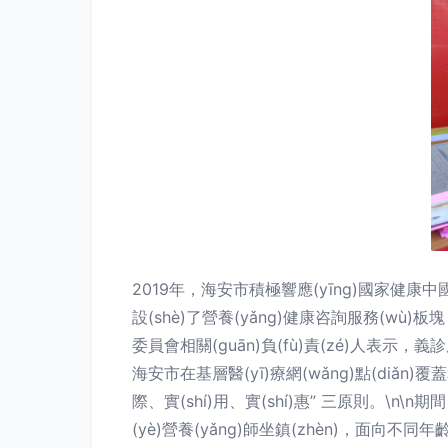
2019年，海安市積極響應(yīng)國家健康中
設(shè)了營養(yǎng)健康咨詢服務(wù
委員會相關(guān)負(fù)責(zé)人表示，
海安市在基層醫(yī)療網(wǎng)點(diǎn)覆
際、實(shí)用、實(shí)惠” 三原則。\n\
(yè)營養(yǎng)師坐鎮(zhèn)，面向