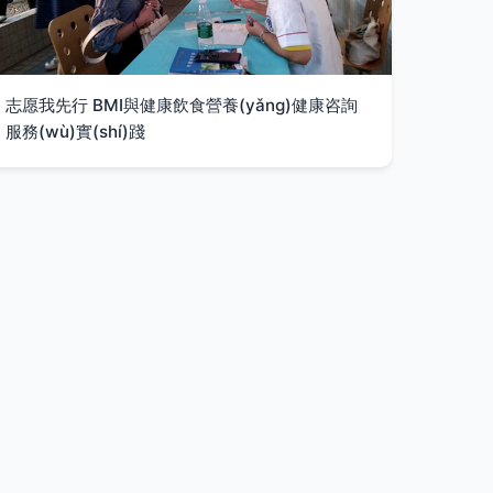
志愿我先行 BMI與健康飲食營養(yǎng)健康咨詢
服務(wù)實(shí)踐