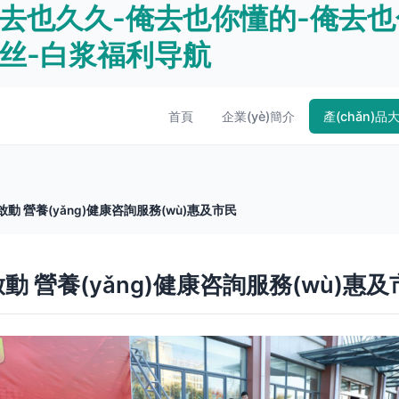
去也久久-俺去也你懂的-俺去也
丝-白浆福利导航
首頁
企業(yè)簡介
產(chǎn)品
動 營養(yǎng)健康咨詢服務(wù)惠及市民
動 營養(yǎng)健康咨詢服務(wù)惠及